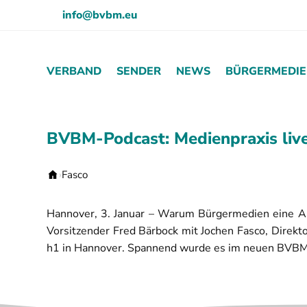
info@bvbm.eu
VERBAND
SENDER
NEWS
BÜRGERMEDI
BVBM-Podcast: Medienpraxis liv
Fasco
Startseite
Hannover, 3. Januar – Warum Bürgermedien eine All
Vorsitzender Fred Bärbock mit Jochen Fasco, Direk
h1 in Hannover. Spannend wurde es im neuen BVBM-
Video von lokalmedial.de
Zum Abspielen bitte aktiv einwilligen. Weitere